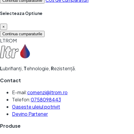
Continua cumparaturile
Selecteaza Optiune
×
Continua cumparaturile
LTROM
L
ubrifianți,
T
ehnologie,
R
ezistență.
Contact
E-mail:
comenzi@ltrom.ro
Telefon:
0758098443
Gaseste uleiul potrivit
Devino Partener
Produse