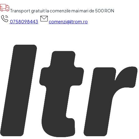
Transport gratuit la comenzile mai mari de 500 RON
0758098443
comenzi@ltrom.ro