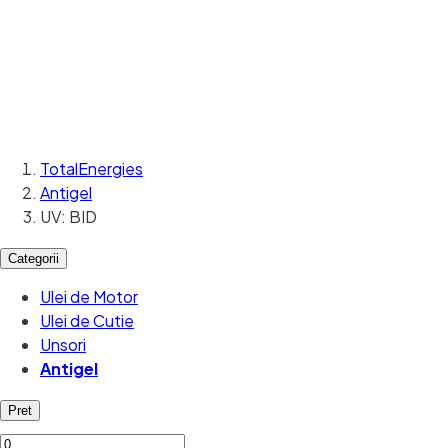
TotalEnergies
Antigel
UV: BID
Categorii
Ulei de Motor
Ulei de Cutie
Unsori
Antigel
Pret