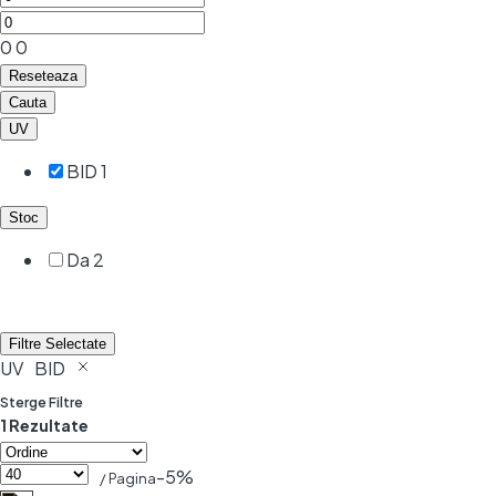
0
0
Reseteaza
Cauta
UV
BID
1
Stoc
Da
2
Filtre Selectate
UV
BID
Sterge Filtre
1 Rezultate
-5%
/ Pagina