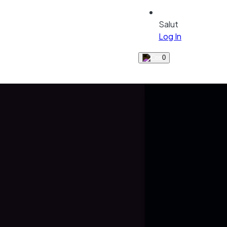
Salut
Log In
0