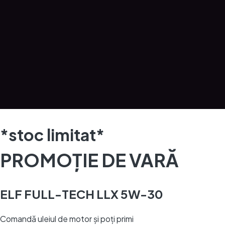
*stoc limitat*
PROMOȚIE DE VARĂ
ELF FULL-TECH LLX 5W-30
Comandă uleiul de motor și poți primi