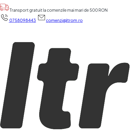
Transport gratuit la comenzile mai mari de 500 RON
0758098443
comenzi@ltrom.ro