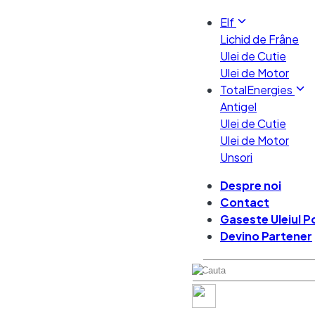
Elf
Lichid de Frâne
Ulei de Cutie
Ulei de Motor
TotalEnergies
Antigel
Ulei de Cutie
Ulei de Motor
Unsori
Despre noi
Contact
Gaseste Uleiul Po
Devino Partener