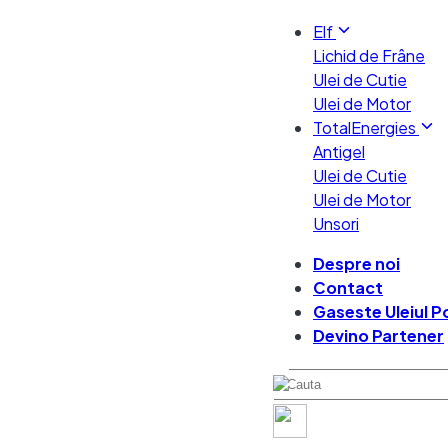
Elf
Lichid de Frâne
Ulei de Cutie
Ulei de Motor
TotalEnergies
Antigel
Ulei de Cutie
Ulei de Motor
Unsori
Despre noi
Contact
Gaseste Uleiul Po
Devino Partener