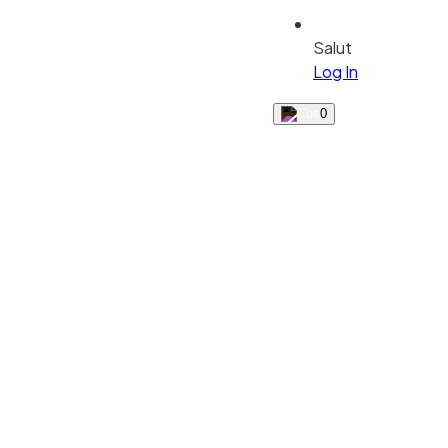
Salut
Log In
0