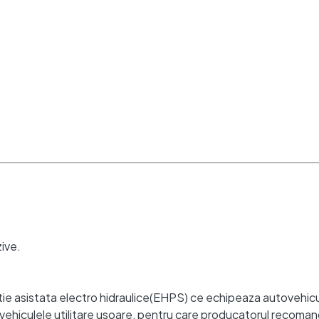
ași zi și ajung în 24–48h.
zive.
ctie asistata electro hidraulice(EHPS) ce echipeaza autovehic
hiculele utilitare usoare, pentru care producatorul recomanda 