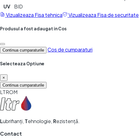
UV
BID
Vizualizeaza
Fisa tehnica
Vizualizeaza
Fisa de securitate
Produsul a fost adaugat in Cos
Cos de cumparaturi
Continua cumparaturile
Selecteaza Optiune
×
Continua cumparaturile
LTROM
L
ubrifianți,
T
ehnologie,
R
ezistență.
Contact