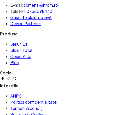
E-mail:
comenzi@ltrom.ro
Telefon:
0758098443
Gaseste uleiul potrivit
Devino Partener
Produse
Uleiuri Elf
Uleiuri Total
Cosmetice
Blog
Social
Info utile
ANPC
Politica confidențialitate
Termeni și condiții
Politica de Cookies