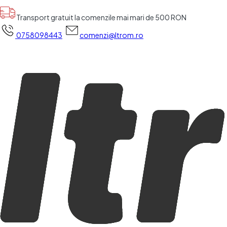
Transport gratuit la comenzile mai mari de 500 RON
0758098443
comenzi@ltrom.ro