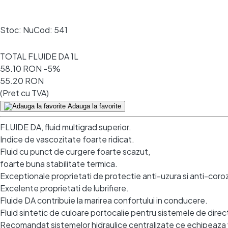
Stoc:
Nu
Cod:
541
Comenzile plasate până la ora 15:15 sunt expediate în acee
TOTAL FLUIDE DA 1L
58.10 RON
-5%
55.20 RON
(Pret cu TVA)
Adauga la favorite
FLUIDE DA, fluid multigrad superior.
Indice de vascozitate foarte ridicat.
Fluid cu punct de curgere foarte scazut,
foarte buna stabilitate termica.
Exceptionale proprietati de protectie anti-uzura si anti-coro
Excelente proprietati de lubrifiere.
Fluide DA contribuie la marirea confortului in conducere.
Fluid sintetic de culoare portocalie pentru sistemele de dire
Recomandat sistemelor hidraulice centralizate ce echipeaza ve