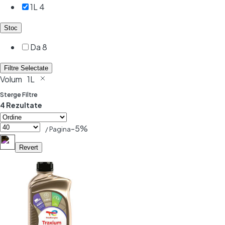
1L
4
Stoc
Da
8
Filtre Selectate
Volum
1L
Sterge Filtre
4 Rezultate
-5%
/ Pagina
Revert