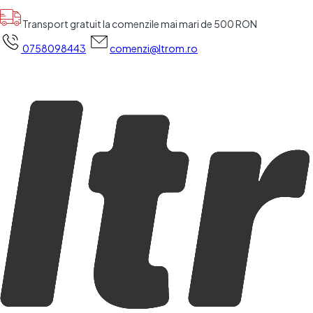
Transport gratuit la comenzile mai mari de 500 RON
0758098443
comenzi@ltrom.ro