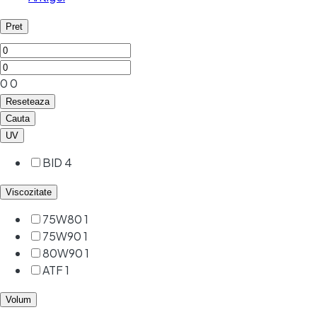
Pret
0
0
Reseteaza
Cauta
UV
BID
4
Viscozitate
75W80
1
75W90
1
80W90
1
ATF
1
Volum