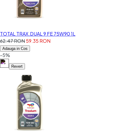
TOTAL TRAX.DUAL 9 FE 75W90 1L
62.47 RON
59.35 RON
Adauga in Cos
-5%
Revert