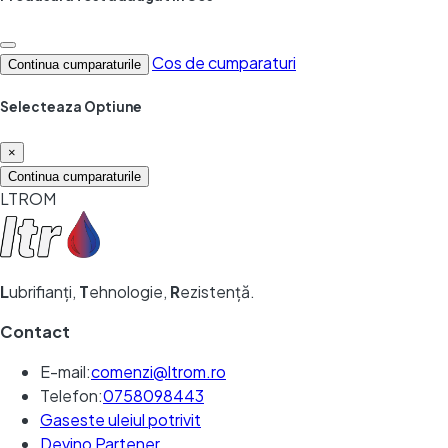
Cos de cumparaturi
Continua cumparaturile
Selecteaza Optiune
×
Continua cumparaturile
LTROM
L
ubrifianți,
T
ehnologie,
R
ezistență.
Contact
E-mail:
comenzi@ltrom.ro
Telefon:
0758098443
Gaseste uleiul potrivit
Devino Partener