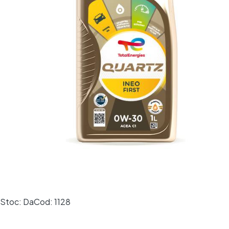
Stoc:
Da
Cod:
1128
Comanda va fi expediată în următoarea zi lucrătoare și va
ajunge în 24–48h.