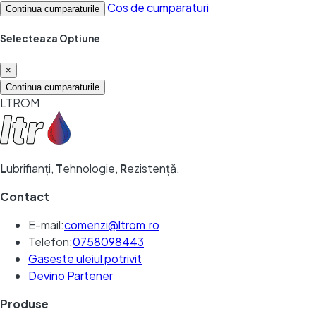
Cos de cumparaturi
Continua cumparaturile
Selecteaza Optiune
×
Continua cumparaturile
LTROM
L
ubrifianți,
T
ehnologie,
R
ezistență.
Contact
E-mail:
comenzi@ltrom.ro
Telefon:
0758098443
Gaseste uleiul potrivit
Devino Partener
Produse