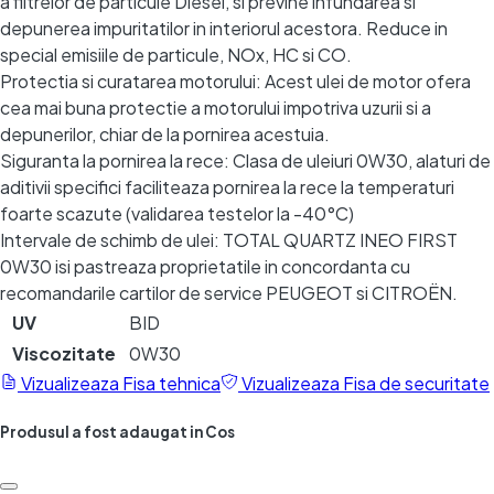
a filtrelor de particule Diesel, si previne infundarea si
depunerea impuritatilor in interiorul acestora. Reduce in
special emisiile de particule, NOx, HC si CO.
Protectia si curatarea motorului: Acest ulei de motor ofera
cea mai buna protectie a motorului impotriva uzurii si a
depunerilor, chiar de la pornirea acestuia.
Siguranta la pornirea la rece: Clasa de uleiuri 0W30, alaturi de
aditivii specifici faciliteaza pornirea la rece la temperaturi
foarte scazute (validarea testelor la -40°C)
Intervale de schimb de ulei: TOTAL QUARTZ INEO FIRST
0W30 isi pastreaza proprietatile in concordanta cu
recomandarile cartilor de service PEUGEOT si CITROËN.
UV
BID
Viscozitate
0W30
Vizualizeaza
Fisa tehnica
Vizualizeaza
Fisa de securitate
Produsul a fost adaugat in Cos