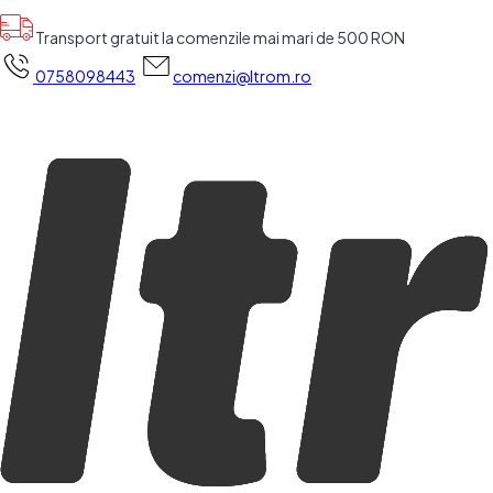
Transport gratuit la comenzile mai mari de 500 RON
0758098443
comenzi@ltrom.ro