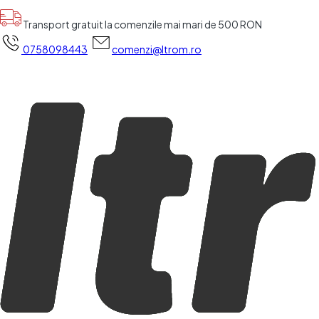
Transport gratuit la comenzile mai mari de 500 RON
0758098443
comenzi@ltrom.ro