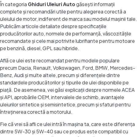
În categoria
Ghiduri Uleiuri Auto
găsești informații
complete și recomandări utile pentru alegerea corectă a
uleiului de motor, indiferent de marca sau modelul mașinii tale.
Publicăm articole detaliate despre specificațiile
producătorilor auto, normele de performanță, vâscozitățile
recomandate și cele mai potrivite lubrifiante pentru motoare
pe benzină, diesel, GPL sau hibride.
Află ce ulei este recomandat pentru modele populare
precum Dacia, Renault, Volkswagen, Ford, BMW, Mercedes-
Benz, Audi și multe altele, precum și diferențele dintre
standardele producătorilor și tipurile de ulei disponibile pe
piață. De asemenea, vei găsi explicații despre normele ACEA
și API, aprobările OEM, intervalele de schimb, avantajele
uleiurilor sintetice și semisintetice, precum și sfaturi pentru
întreținerea corectă a motorului.
Fie că vrei să afli ce ulei intră în mașina ta, care este diferența
dintre 5W-30 și 5W-40 sau ce produs este compatibil cu