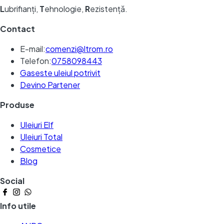
L
ubrifianți,
T
ehnologie,
R
ezistență.
Contact
E-mail:
comenzi@ltrom.ro
Telefon:
0758098443
Gaseste uleiul potrivit
Devino Partener
Produse
Uleiuri Elf
Uleiuri Total
Cosmetice
Blog
Social
Info utile